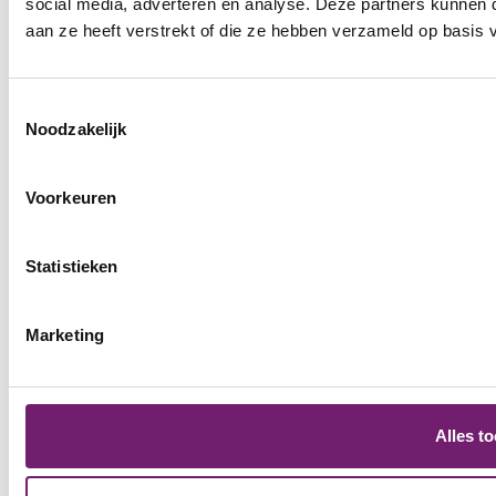
social media, adverteren en analyse. Deze partners kunnen
aan ze heeft verstrekt of die ze hebben verzameld op basis 
Inschrijven
GAIA vzw
Toestemmingsselectie
Noodzakelijk
Hopstraat 43
1000 Brussel
België
Voorkeuren
+32 (0)2/245 29 50
info@gaia.be
© GAIA 2026
Statistieken
Juridische kennisgeving
Cookies
Marketing
Alles t