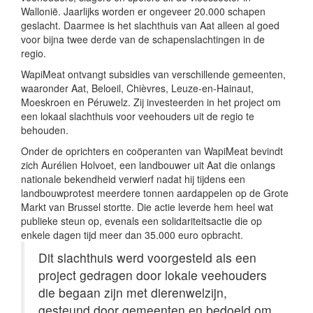
Wallonië. Jaarlijks worden er ongeveer 20.000 schapen
geslacht. Daarmee is het slachthuis van Aat alleen al goed
voor bijna twee derde van de schapenslachtingen in de
regio.
WapiMeat ontvangt subsidies van verschillende gemeenten,
waaronder Aat, Beloeil, Chièvres, Leuze-en-Hainaut,
Moeskroen en Péruwelz. Zij investeerden in het project om
een lokaal slachthuis voor veehouders uit de regio te
behouden.
Onder de oprichters en coöperanten van WapiMeat bevindt
zich Aurélien Holvoet, een landbouwer uit Aat die onlangs
nationale bekendheid verwierf nadat hij tijdens een
landbouwprotest meerdere tonnen aardappelen op de Grote
Markt van Brussel stortte. Die actie leverde hem heel wat
publieke steun op, evenals een solidariteitsactie die op
enkele dagen tijd meer dan 35.000 euro opbracht.
Dit slachthuis werd voorgesteld als een
project gedragen door lokale veehouders
die begaan zijn met dierenwelzijn,
gesteund door gemeenten en bedoeld om