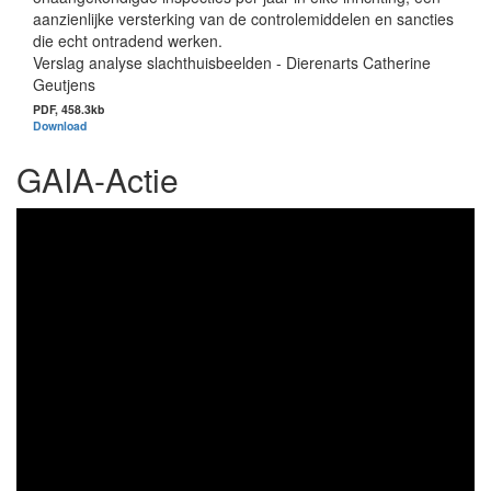
aanzienlijke versterking van de controlemiddelen en sancties
die echt ontradend werken.
Verslag analyse slachthuisbeelden - Dierenarts Catherine
Geutjens
Document
PDF, 458.3kb
Download
GAIA-Actie