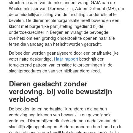
structurele aard van de misstanden, vraagt GAIA aan de
Waalse minister van Dierenwelzijn, Adrien Dolimont (MR), om
de onmiddellijke sluiting van de inrichting zonder uitstel te
bevelen.
De dierenrechtenorganisatie heeft bovendien een
klacht met burgerlijke partijstelling ingediend bij de
onderzoeksrechter in Bergen en vraagt de bevoegde
overheid om een grondig onderzoek te openen naar alle
feiten die vandaag aan het licht worden gebracht.
De beelden werden geanalyseerd door een onafhankelijke
veterinaire deskundige.
Haar rapport
beschrijft een
terugkerend patroon van ernstige tekortkomingen in de
slachtprocedures en van vermijdbaar dierenleed.
Dieren geslacht zonder
verdoving, bij volle bewustzijn
verbloed
De beelden tonen herhaaldelijk runderen die na hun
verdoving nog tekenen van bewustzijn en gevoeligheid
vertonen. Dieren blijven ritmisch ademen nadat ze aan de
slachtlijn zijn opgehangen. Andere proberen hun hoofd op te
richten of vocaliseren terwijl het slachtproces al bezig is. In